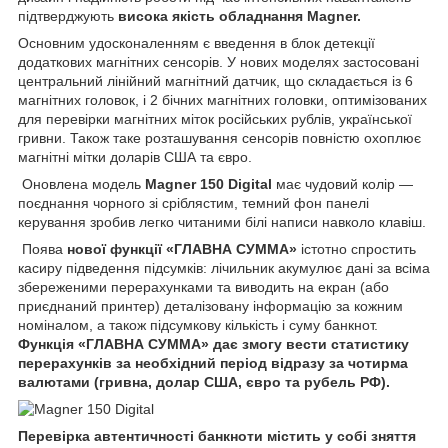
підтверджують
висока якість обладнання Magner.
Основним удосконаленням є введення в блок детекції
додаткових магнітних сенсорів. У нових моделях застосовані
центральний лінійний магнітний датчик, що складається із 6
магнітних головок, і 2 бічних магнітних головки, оптимізованих
для перевірки магнітних міток російських рублів, української
гривни. Також таке розташування сенсорів повністю охоплює
магнітні мітки доларів США та євро.
Оновлена модель
Magner 150 Digital
має чудовий колір —
поєднання чорного зі сріблястим, темний фон панелі
керування зробив легко читаними білі написи навколо клавіш.
Поява
нової функції «ГЛАВНА СУММА»
істотно спростить
касиру підведення підсумків: лічильник акумулює дані за всіма
збереженими перерахунками та виводить на екран (або
приєднаний принтер) деталізовану інформацію за кожним
номіналом, а також підсумкову кількість і суму банкнот.
Функція «ГЛАВНА СУММА» дає змогу вести статистику
перерахунків за необхідний період відразу за чотирма
валютами (гривна, долар США, євро та рубель РФ).
Перевірка автентичності банкноти містить у собі зняття