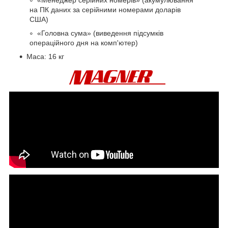
«Менеджер серійних номерів» (акумулювання
на ПК даних за серійними номерами доларів
США)
«Головна сума» (виведення підсумків
операційного дня на комп'ютер)
Маса: 16 кг