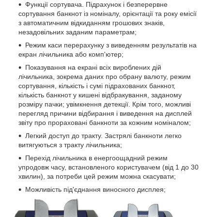
Функції сортувача. Підрахунок і безперервне
сортування банкнот із номіналу, орієнтації та року емісії
з автоматичним відкиданням грошових знаків,
незадовільних заданим параметрам;
Режим каси перерахунку з виведенням результатів на
екран лічильника або комп'ютер;
Показування на екрані всіх вироблених дій
лічильника, зокрема даних про обрану валюту, режим
сортування, кількість і сумі підрахованих банкнот,
кількість банкнот у кишені відбракування, заданому
розміру пачки; увімкнення детекції. Крім того, можливі
перегляд причини відбирання і виведення на дисплей
звіту про прораховані банкноти за кожним номіналом;
Легкий доступ до тракту. Застрялі банкноти легко
витягуються з тракту лічильника;
Перехід лічильника в енергоощадний режим
упродовж часу, встановленого користувачем (від 1 до 30
хвилин), за потреби цей режим можна скасувати;
Можливість під'єднання виносного дисплея;