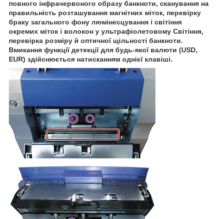
повного інфрачервоного образу банкноти, сканування на
правильність розташування магнітних міток, перевірку
браку загального фону люмінесцування і світіння
окремих міток і волокон у ультрафіолетовому Світіння,
перевірка розміру й оптичної щільності банкноти.
Вмикання функції детекції для будь-якої валюти (USD,
EUR) здійснюється натисканням однієї клавіші.