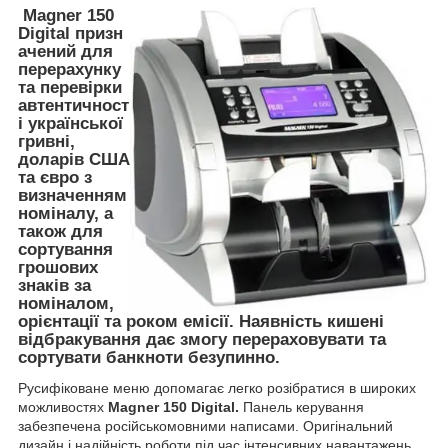
Magner 150
Digital призн
ачений для
перерахунку
та перевірки
автентичност
і української
гривні,
доларів США
та євро з
визначенням
номіналу, а
також для
сортування
грошових
знаків за
номіналом,
орієнтації та роком емісії. Наявність кишені
відбракування дає змогу перераховувати та
сортувати банкноти безупинно.
Русифіковане меню допомагає легко розібратися в широких
можливостях
Magner 150 Digital.
Панель керування
забезпечена російськомовними написами. Оригінальний
дизайн і надійність роботи під час інтенсивних навантажень