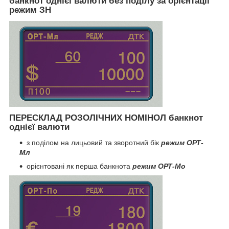
банкнот однієї валюти без поділу за орієнтації
режим ЗН
ПЕРЕСКЛАД РОЗОЛІЧНИХ НОМІНОЛ банкнот
однієї валюти
з поділом на лицьовий та зворотний бік
режим ОРТ-
Мл
орієнтовані як перша банкнота
режим ОРТ-Мо