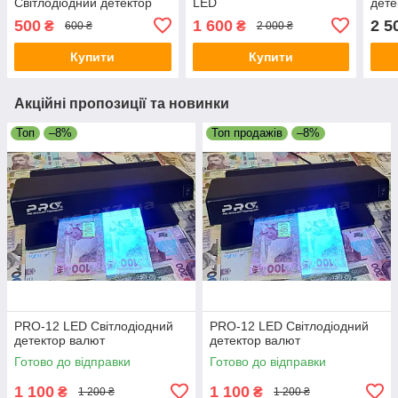
Світлодіодний детектор
LED
дете
валют
500
1 600
2 5
₴
₴
600 ₴
2 000 ₴
Купити
Купити
Акційні пропозиції та новинки
Топ
–8%
Топ продажів
–8%
PRO-12 LED Світлодіодний
PRO-12 LED Світлодіодний
детектор валют
детектор валют
Готово до відправки
Готово до відправки
1 100
1 100
₴
₴
1 200 ₴
1 200 ₴