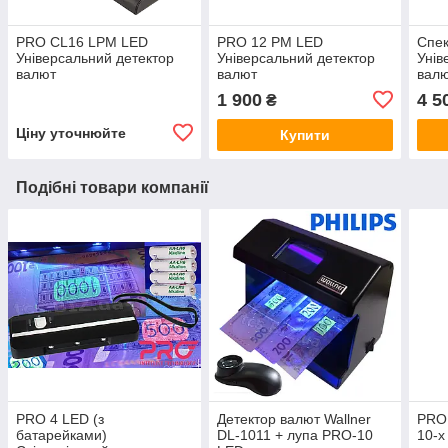
PRO CL16 LPM LED
PRO 12 PM LED
Спек
Універсальний детектор
Універсальний детектор
Унів
валют
валют
вал
1 900
4 5
₴
Ціну уточнюйте
Купити
Подібні товари компанії
PRO 4 LED (з
Детектор валют Wallner
PRO 
батарейками)
DL-1011 + лупа PRO-10
10-x