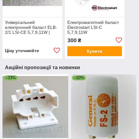
Універсальний
Електромагнітний баласт
електронний баласт ELB-
Electrostart LSI-C
2/1 LSI-CE 5,7,9,11W |
5,7,9,11W
OEM (2 в 1-му.)
300
₴
Ціну уточнюйте
Купити
Акційні пропозиції та новинки
–33%
–10%