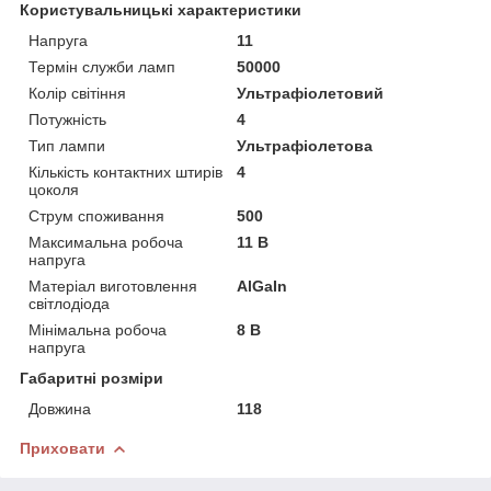
Користувальницькі характеристики
Напруга
11
Термін служби ламп
50000
Колір світіння
Ультрафіолетовий
Потужність
4
Тип лампи
Ультрафіолетова
Кількість контактних штирів
4
цоколя
Струм споживання
500
Максимальна робоча
11 В
напруга
Матеріал виготовлення
АlGaIn
світлодіода
Мінімальна робоча
8 В
напруга
Габаритні розміри
Довжина
118
Приховати