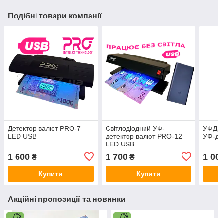
Подібні товари компанії
Детектор валют PRO-7
Світлодіодний УФ-
УФД-
LED USB
детектор валют PRO-12
УФ-д
LED USB
1 600
1 700
1 0
₴
₴
Купити
Купити
Акційні пропозиції та новинки
–7%
–7%