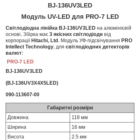
BJ-136UV3LED
Модуль UV-LED для PRO-7 LED
Світлодіодна лінійка BJ-136UV3LED
на алюмінієвій
основі. Збірка має
3
якісних світлодіоди
від
корпорації
Hitachi, Ltd
. Модуль УФ-підсвічування
PRO
Intellect Technology
, для
світлодіодних детекторів
валют:
PRO-7 LED
BJ-136UV3LED
(
BJ-136UV3X4X5LED)
090-113607-00
Габаритні розміри
Довжина
118 мм
Ширина
16 мм
Висота
2.5 мм