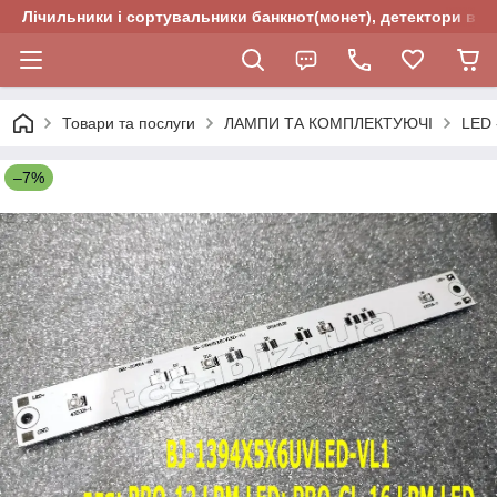
Лічильники і сортувальники банкнот(монет), детектори валю
Товари та послуги
ЛАМПИ ТА КОМПЛЕКТУЮЧІ
LED 
–7%