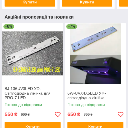
Купити
Купити
Акційні пропозиції та новинки
–8%
–7%
BJ-136UV3LED УФ-
Світлодіодна лінійка для
6W-UVX4X5LED УФ-
PRO-7 LED
світлодіодна лінійка
Готово до відправки
Готово до відправки
550
650
₴
₴
600 ₴
700 ₴
Купити
Купити