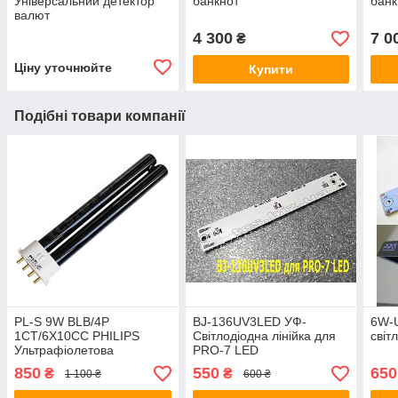
Універсальний детектор
банкнот
банк
валют
4 300
7 0
₴
Ціну уточнюйте
Купити
Подібні товари компанії
PL-S 9W BLB/4P
BJ-136UV3LED УФ-
6W-
1CT/6X10CC PHILIPS
Світлодіодна лінійка для
світ
Ультрафіолетова
PRO-7 LED
лампочка
850
550
650
₴
₴
1 100 ₴
600 ₴