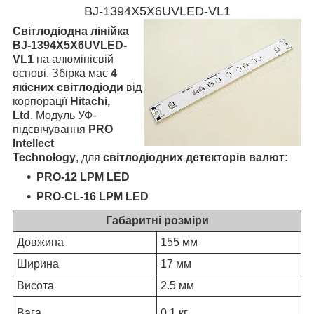
BJ-1394X5X6UVLED-VL1
Світлодіодна лінійка
BJ-1394X5X6UVLED-
VL1
на алюмінієвій
основі. Збірка має
4
якісних світлодіоди
від
корпорації
Hitachi,
Ltd
. Модуль УФ-
підсвічування
PRO
Intellect
Technology
, для
світлодіодних детекторів валют:
PRO-12 LPM LED
PRO-CL-16 LPM LED
Габаритні розміри
Довжина
155 мм
Ширина
17 мм
Висота
2.5 мм
Вага
0.1 кг