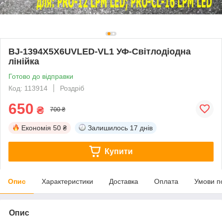
BJ-1394X5X6UVLED-VL1 УФ-Світлодіодна
лінійка
Готово до відправки
Код: 113914
Роздріб
650
₴
700 ₴
Економія
50 ₴
Залишилось
17 днів
Купити
Опис
Характеристики
Доставка
Оплата
Умови п
Опис