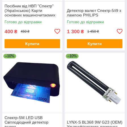
Посібник від НВП "Спектр"
(Українською) Карти
Детектор валют Спектр-5/i9 з
основних машиночитаємих
лампою PHILIPS
захисних елементів банкнот"
Готово до відправки
Готово до відправки
400
1 300
₴
₴
450 ₴
1 450 ₴
Купити
Купити
–10%
–10%
Спектр-5M LED USB
Світлодіодний детектор
LYNX-S ВL368 9W G23 (ОЕМ)
валют
Ультpaфiолетова лaмпoчкa