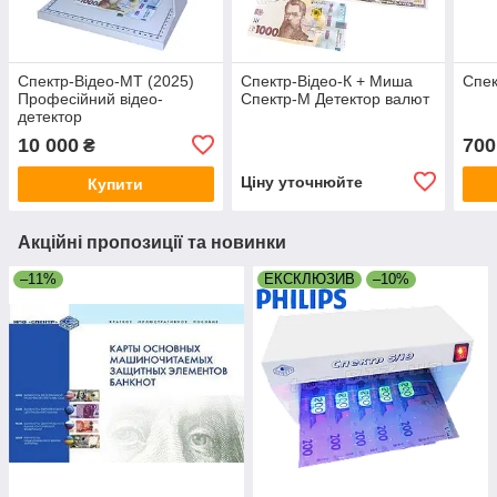
Спектр-Відео-МТ (2025)
Спектр-Відео-К + Миша
Спек
Професійний відео-
Спектр-М Детектор валют
детектор
10 000
700
₴
Ціну уточнюйте
Купити
Акційні пропозиції та новинки
–11%
ЕКСКЛЮЗИВ
–10%