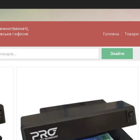
анкнот(монет),
вське і офісне
Головна
Товари 
Знайти