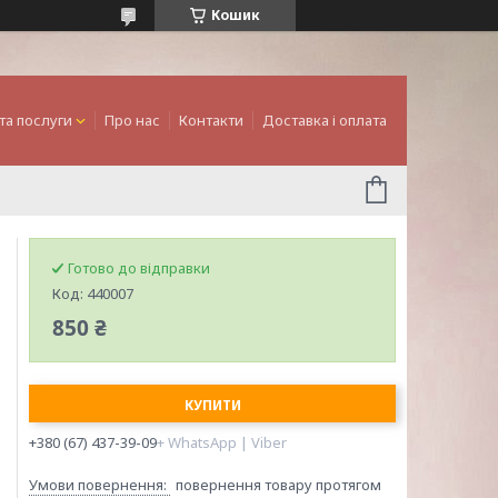
Кошик
та послуги
Про нас
Контакти
Доставка і оплата
Готово до відправки
Код:
440007
850 ₴
КУПИТИ
+380 (67) 437-39-09
+ WhatsApp | Viber
повернення товару протягом