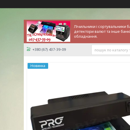
Лічильники і сортувальники б
детектори валют та інше банкі
обладнання.
+380 (67) 437-39-09
Новинка