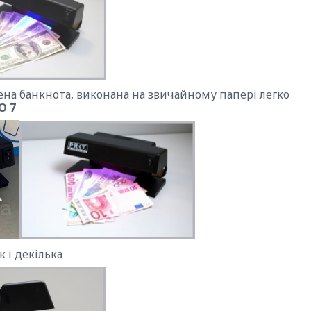
на банкнота, виконана на звичайному папері легко
O 7
 і декілька