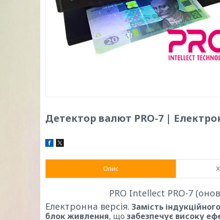
Детектор валют PRO-7 | Електро
Опис
Х
PRO Intellect PRO-7
(онов
Електронна версія.
Замість індукційног
блок живлення
, що
забезпечує високу еф