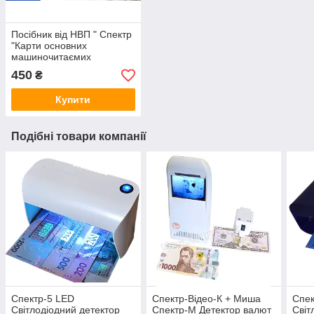
Посібник від НВП " Спектр
"Карти основних
машиночитаємих
захисних елементів
450
₴
банкнот"
Купити
Подібні товари компанії
Спектр-5 LED
Спектр-Відео-К + Миша
Спе
Світлодіодний детектор
Спектр-М Детектор валют
Світ