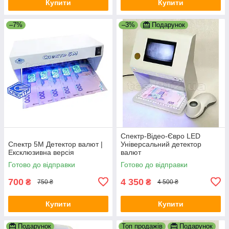
Купити
Купити
–7%
–3%
Подарунок
Спектр-Відео-Євро LED
Спектр 5M Детектор валют |
Універсальний детектор
Ексклюзивна версія
валют
Готово до відправки
Готово до відправки
700
4 350
₴
₴
750 ₴
4 500 ₴
Купити
Купити
Подарунок
Топ продажів
Подарунок