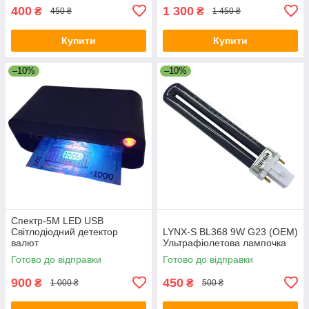
400
1 300
₴
₴
450 ₴
1 450 ₴
Купити
Купити
–10%
–10%
Спектр-5M LED USB
Світлодіодний детектор
LYNX-S ВL368 9W G23 (ОЕМ)
валют
Ультpaфiолетова лaмпoчкa
Готово до відправки
Готово до відправки
900
450
₴
₴
1 000 ₴
500 ₴