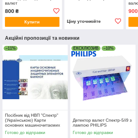
валют
вал
800
900
₴
Ціну уточнюйте
Купити
Акційні пропозиції та новинки
–11%
ЕКСКЛЮЗИВ
–10%
Посібник від НВП "Спектр"
(Українською) Карти
Детектор валют Спектр-5/i9 з
основних машиночитаємих
лампою PHILIPS
захисних елементів банкнот"
Готово до відправки
Готово до відправки