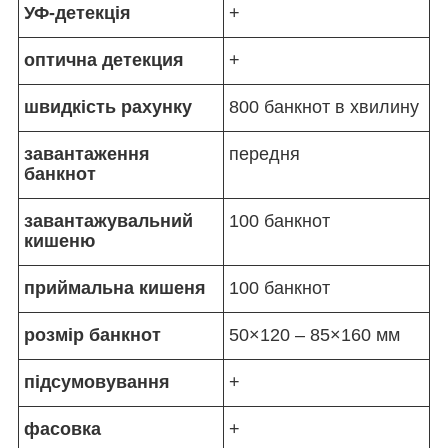
УФ-детекція
+
оптична детекция
+
швидкість рахунку
800 банкнот в хвилину
завантаження
передня
банкнот
завантажувальний
100 банкнот
кишеню
приймальна кишеня
100 банкнот
розмір банкнот
50×120 – 85×160 мм
підсумовування
+
фасовка
+