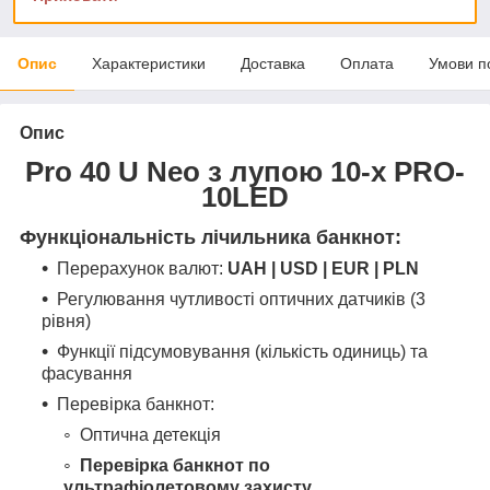
Опис
Характеристики
Доставка
Оплата
Умови п
Опис
Pro 40 U Neo з лупою 10-х PRO-
10LED
Функціональність лічильника банкнот:
Перерахунок валют:
UAH | USD | EUR | PLN
Регулювання чутливості оптичних датчиків (3
рівня)
Функції підсумовування (кількість одиниць) та
фасування
Перевірка банкнот:
Оптична детекція
Перевірка банкнот по
ультрафіолетовому захисту