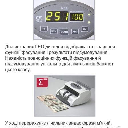
Два яскравих LED дисплея відображають значення
функції фасування і результати підсумовування.
Наявність повноцінних функцій фасування й
підсумовування унікально для лічильників банкнот
цього класу.
У ході перерахунку лічильник видає фрази м'який,