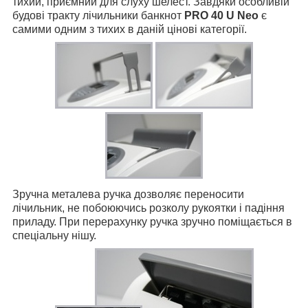
тихий, приємний для слуху шелест. Завдяки особливій
будові тракту лічильники банкнот
PRO 40 U Neo
є
самими одним з тихих в даній цінові категорії.
Зручна металева ручка дозволяє переносити
лічильник, не побоюючись розколу рукоятки і падіння
приладу. При перерахунку ручка зручно поміщається в
спеціальну нішу.