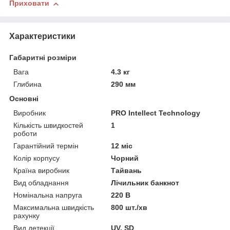
Приховати
Характеристики
Габаритні розміри
Вага
4.3 кг
Глибина
290 мм
Основні
Виробник
PRO Intellect Technology
Кількість швидкостей
1
роботи
Гарантійний термін
12 міс
Колір корпусу
Чорний
Країна виробник
Тайвань
Вид обладнання
Лічильник банкнот
Номінальна напруга
220 В
Максимальна швидкість
800 шт./хв
рахунку
Вид детекції
UV, SD