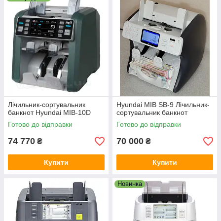
щорічно здійснює масштабні вкладення в
розробка нових технологій. У числі
патентованих винаходів - унікальна технологія
CIS (Content Image Scanner) - технологія
розпізнавання образу банкнот, що дозволяє з
високою точністю визначати підроблені
банкноти.
Компанія представлена в 38 країнах світу. За
час існування компанії продано понад 300 000
одиниць техніки SBM. Темпи зростання
продажів - більше 80% у рік!
Лічильник-сортувальник
Hyundai MIB SB-9 Лічильник-
банкнот Hyundai MIB-10D
сортувальник банкнот
Готово до відправки
Готово до відправки
74 770
70 000
₴
₴
Купити
Купити
Новинка