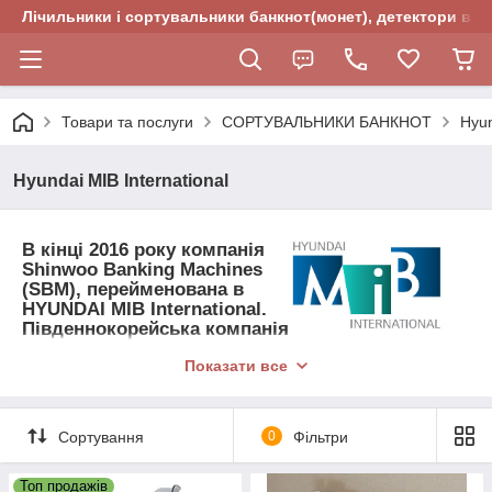
Лічильники і сортувальники банкнот(монет), детектори валю
Товари та послуги
СОРТУВАЛЬНИКИ БАНКНОТ
Hyun
Hyundai MIB International
В кінці 2016 року компанія
Shinwoo Banking Machines
(
SBM
), перейменована в
HYUNDAI MIB International
.
Південнокорейська компанія
Shinwoo Banking Machines (SBM) - лідер в
Показати все
області розробки багато-кишенькових
лічильників з функцією сортування.
Компанія була заснована в 1996 році. Основою
Сортування
0
Фільтри
компанії стала лабораторія, яка розробляє
технології для рахунку, сортування і визначення
справжності банкнот. До цих пір, компанія
Топ продажів