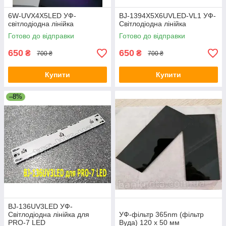
6W-UVX4X5LED УФ-
BJ-1394X5X6UVLED-VL1 УФ-
світлодіодна лінійка
Світлодіодна лінійка
Готово до відправки
Готово до відправки
650
650
₴
₴
700 ₴
700 ₴
Купити
Купити
–8%
BJ-136UV3LED УФ-
Світлодіодна лінійка для
УФ-фільтр 365nm (фільтр
PRO-7 LED
Вуда) 120 х 50 мм