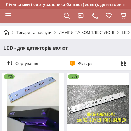
Лічильники і сортувальники банкнот(монет), детектори валю
Товари та послуги
ЛАМПИ ТА КОМПЛЕКТУЮЧІ
LED 
LED - для детекторів валют
Сортування
0
Фільтри
–7%
–7%