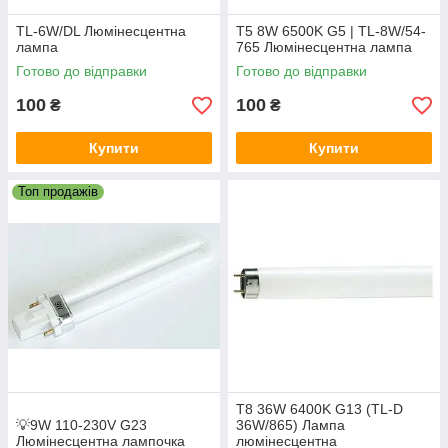
TL-6W/DL Люмінесцентна
T5 8W 6500K G5 | TL-8W/54-
лампа
765 Люмінесцентна лампа
Готово до відправки
Готово до відправки
100
100
₴
₴
Купити
Купити
Топ продажів
T8 36W 6400K G13 (TL-D
💡9W 110-230V G23
36W/865) Лампа
Люмiнeсцeнтнa лaмпoчкa
люмінесцентна