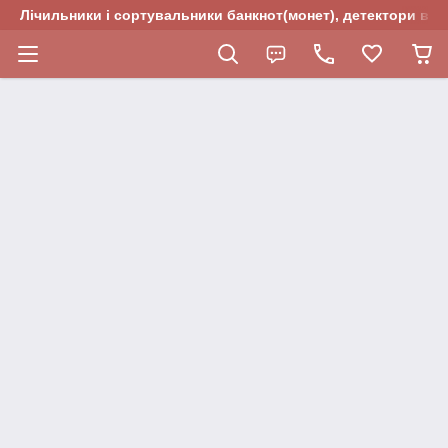
Лічильники і сортувальники банкнот(монет), детектори валю