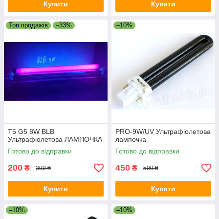
Купити
Купити
Топ продажів
–33%
–10%
T5 G5 8W BLB
PRO-9W/UV Ультрафіолетова
Ультрафіолетова ЛАМПОЧКА
лампочка
Готово до відправки
Готово до відправки
200
450
₴
₴
300 ₴
500 ₴
Купити
Купити
–10%
–10%