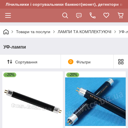
Лічильники і сортувальники банкнот(монет), детектори валю
Товари та послуги
ЛАМПИ ТА КОМПЛЕКТУЮЧІ
УФ-
УФ-лампи
Сортування
0
Фільтри
–20%
–20%