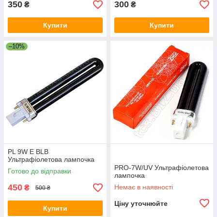
350
300
₴
₴
Купити
Купити
–10%
PL 9W E BLB
Ультрафіолетова лампочка
PRO-7W/UV Ультрафіолетова
Готово до відправки
лампочка
450
Немає в наявності
₴
500 ₴
Ціну уточнюйте
Купити